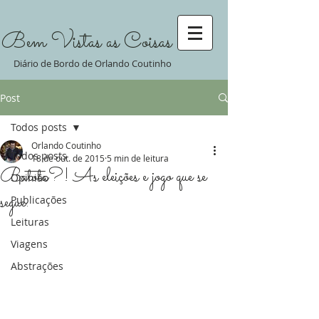
Bem Vistas as Coisas
Diário de Bordo de Orlando Coutinho
Post
Todos posts
Orlando Coutinho
Todos posts
18 de out. de 2015
5 min de leitura
Batota?! As eleições e jogo que se
Opinião
segue.
Publicações
Leituras
Viagens
Abstrações