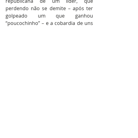
republicana de um líder, que 
perdendo não se demite – após ter 
golpeado um que ganhou 
“poucochinho” – e a cobardia de uns 
quantos laicos que querem ir no 
andor ao altar do poder partidário, 
está também a contribuir para esta 
podridão.
Costa tinha que demitir-se na noite 
eleitoral. Se achava que tinha 
condições para continuar, 
relegitimava-se em congresso. E dizia 
– para não encravar politicamente o 
país – que o programa do governo 
passava (por respeito aos resultados 
eleitorais) e que o primeiro 
orçamento seria escrupulosamente 
negociado para atender ao novo 
cenário político de um governo 