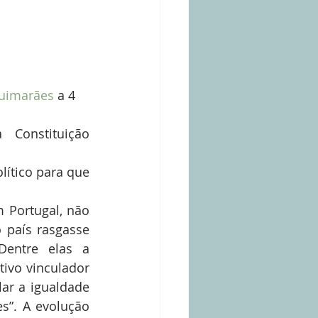
Guimarães 
a 4 
Constituição 
ítico para que 
Portugal, não 
país rasgasse 
entre elas a 
ivo vinculador 
ar a igualdade 
s”. A evolução 