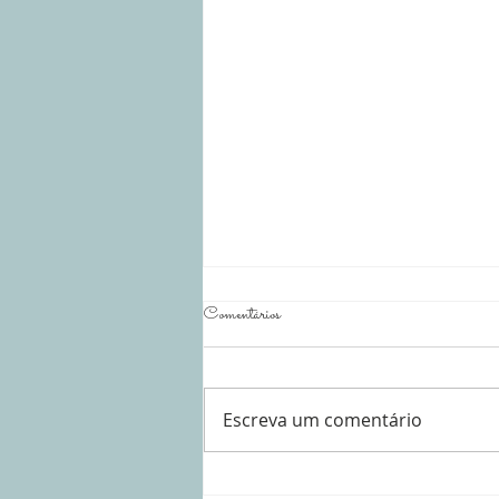
Comentários
A Ordem Mundial
Escreva um comentário