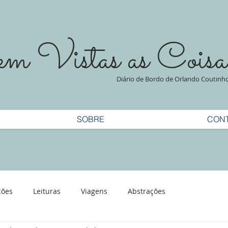
 Vistas as Coisa
Diário de Bordo de Orlando Coutinh
SOBRE
CON
ções
Leituras
Viagens
Abstrações