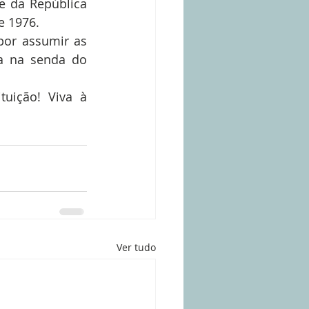
e da República 
e 1976.
por assumir as 
 na senda do 
uição! Viva à 
Ver tudo