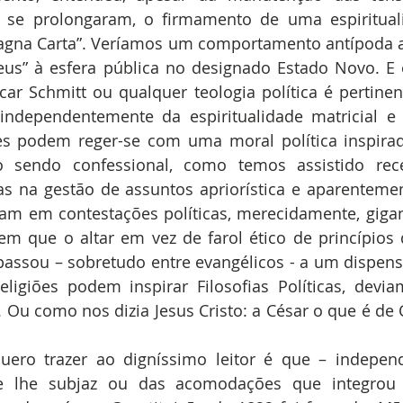
 se prolongaram, o firmamento de uma espiritualid
agna Carta”. Veríamos um comportamento antípoda a 
eus” à esfera pública no designado Estado Novo. E e
ar Schmitt ou qualquer teologia política é pertine
independentemente da espiritualidade matricial e m
ões podem reger-se com uma moral política inspirad
o sendo confessional, como temos assistido rec
as na gestão de assuntos apriorística e aparentemen
am em contestações políticas, merecidamente, gigant
em que o altar em vez de farol ético de princípios 
passou – sobretudo entre evangélicos - a um dispensá
eligiões podem inspirar Filosofias Políticas, devia
. Ou como nos dizia Jesus Cristo: a César o que é de C
ero trazer ao digníssimo leitor é que – indepen
ue lhe subjaz ou das acomodações que integrou 