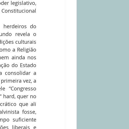
r legislativo, 
onstitucional 
undo revela o 
ições culturais 
como a Religião 
nem ainda nos 
ação do Estado 
 consolidar a 
rimeira vez, a 
le “Congresso 
 hard, quer no 
ático que ali 
vinista fosse, 
po suficiente 
es liberais e 