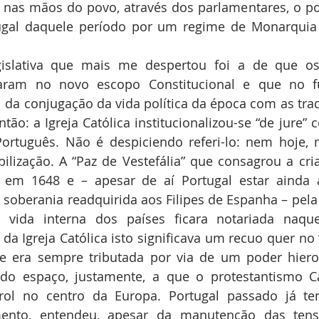
nas mãos do povo, através dos parlamentares, o pode
ugal daquele período por um regime de Monarquia C
raram no novo escopo Constitucional e que no f
al da conjugação da vida política da época com as trad
tão: a Igreja Católica institucionalizou-se “de jure” 
Português. Não é despiciendo referi-lo: nem hoje, 
ilização. A “Paz de Vestefália” que consagrou a cri
 em 1648 e – apesar de aí Portugal estar ainda a
soberania readquirida aos Filipes de Espanha – pela p
 vida interna dos países ficara notariada naque
da Igreja Católica isto significava um recuo quer no “
e era sempre tributada por via de um poder hierocr
ndo espaço, justamente, a que o protestantismo Cal
rol no centro da Europa. Portugal passado já tem
ento, entendeu, apesar da manutenção das tensõ