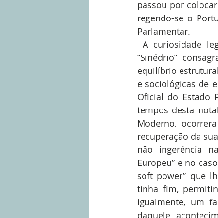
passou por colocar 
regendo-se o Port
Parlamentar.
 A curiosidade legislativa que mais me despertou foi a de que os herdeiros do 
“Sinédrio” consag
equilíbrio estrutur
e sociológicas de en
Oficial do Estado 
tempos desta notab
Moderno, ocorrera
recuperação da sua 
não ingerência na
Europeu” e no caso 
soft power” que lh
tinha fim, permiti
igualmente, um fa
daquele acontecim