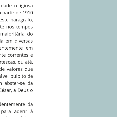
ade religiosa 
partir de 1910 
ste parágrafo, 
nte nos tempos 
aioritária do 
a em diversas 
entemente em 
te correntes e 
escas, ou até, 
de valores que 
vel púlpito de 
m abster-se da 
ésar, a Deus o 
dentemente da 
para aderir à 