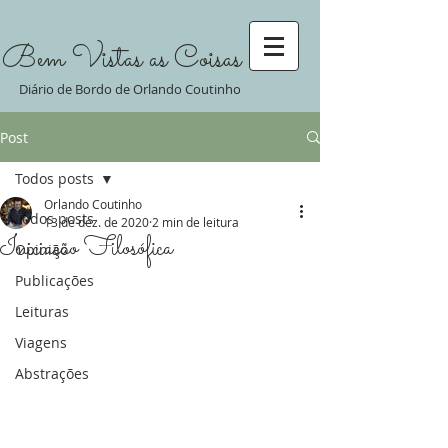
Bem Vistas as Coisas
Diário de Bordo de Orlando Coutinho
Post
Todos posts
Orlando Coutinho
Todos posts
13 de dez. de 2020
2 min de leitura
Iniciação Filosófica
Opinião
Publicações
Leituras
Viagens
Abstrações