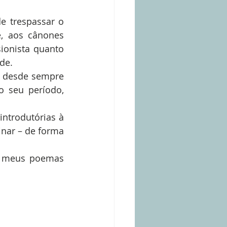
 trespassar o 
, aos cânones 
ionista quanto 
de. 
 desde sempre 
 seu período, 
ntrodutórias à 
inar – de forma 
s meus poemas 