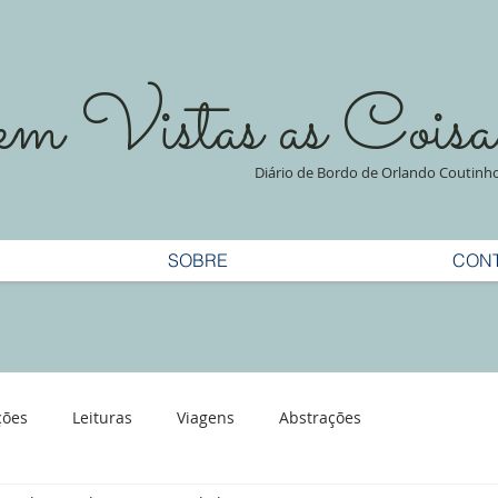
 Vistas as Coisa
Diário de Bordo de Orlando Coutinh
SOBRE
CON
ções
Leituras
Viagens
Abstrações