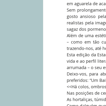
em aguarela de acas
Sem prolongamentos
gosto ansioso pela
realistas pela imag
sagaz dos pormenor
Além de uma estéti
– como em tão curt
trazendo-nos, até h
Esta edição da Esta
vida e ao perfil lit
arrumada – o seu es
Deixo-vos, para a
preferidos: “Um Ba
<<Há colos, ombros
Nas posições de cer
As hortaliças, túmid
Como dalguém que t