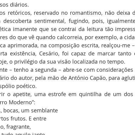
os diários. 
 retóricos, reservado no romantismo, não deixa de
 descoberta sentimental, fugindo, pois, igualmente
ética imanente que se contrai da leitura tão impress
es do que vê quando calcorreia, por exemplo, a cida
ca aprimorada, na composição escrita, realçou-me –
a existência, Cesário, foi capaz de marcar tanto o
oje, o privilégio da sua visão localizada no tempo.
nte – tenho a segunda – abre-se com considerações i
erário do autor, pela mão de António Capão, para aglut
pólio poético. 
brir o apetite, uma estrofe em quintilha de um do
irro Moderno”:
, bocas, um semblante
tos frutos. E entre
o, fragrante,
udo aquilo jante,