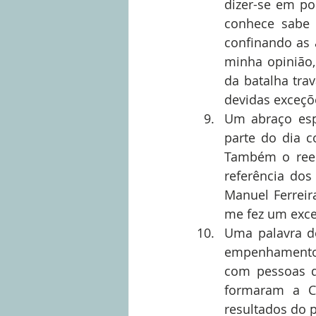
dizer-se em po
conhece sabe q
confinando as 
minha opinião,
da batalha trav
devidas exceçõe
Um abraço espe
parte do dia c
Também o reen
referência dos 
Manuel Ferreir
me fez um exce
Uma palavra de
empenhamento 
com pessoas d
formaram a Co
resultados do p