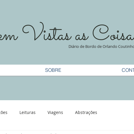
 Vistas as Coisa
Diário de Bordo de Orlando Coutinh
SOBRE
CON
ções
Leituras
Viagens
Abstrações