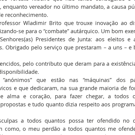
viu, enquanto vereador no último mandato, a causa p
de reconhecimento.  
ofessor Wladimir Brito que trouxe inovação ao disc
ilizando-se para o “combate” autárquico. Um bom exe
enhores(as) Presidentes de Junta: aos eleitos e 
. Obrigado pelo serviço que prestaram – a uns – e 
encidos, pelo contributo que deram para a existência
disponibilidade.  
 “anónimos” que estão nas “máquinas” dos pa
icos e que dedicaram, na sua grande maioria de for
de alma e coração, para fazer chegar, a todos o
 propostas e tudo quanto dizia respeito aos programa
culpas a todos quantos possa ter ofendido no d
m como, o meu perdão a todos quantos me ofende