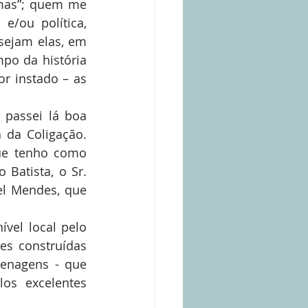
mas”; quem me 
/ou política, 
sejam elas, em 
po da história 
r instado – as 
passei lá boa 
da Coligação. 
e tenho como 
Batista, o Sr. 
el Mendes, que 
el local pelo 
s construídas 
enagens - que 
os excelentes 