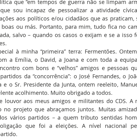
lítica que “em tempos de guerra não se limpam ar
ue sou incapaz de pessoalizar a atividade cívica e
ações aos políticos e/ou cidadãos que as praticam, 
 boas ou más. Portanto, para mim, tudo fica no cam
ada, salvo – quando os casos o exijam e se a isso fo
s.  
cial à minha “primeira” terra: Fermentões. Ontem 
om a Emília, o David, a Joana e com toda a equipa 
contro com bons e “velhos” amigos e pessoas qu
partidos da “concorrência”: o José Fernandes, o João 
a e o Sr. Presidente da Junta, ontem reeleito, Manu
lente acolhimento. Muito obrigado a todos.  
 louvor aos meus amigos e militantes do CDS. A nív
no projeto que abraçamos juntos. Muitas amizade
os vários partidos – a quem tributo sentidas hom
ligação que foi a eleições. A nível nacional pel
artido. 