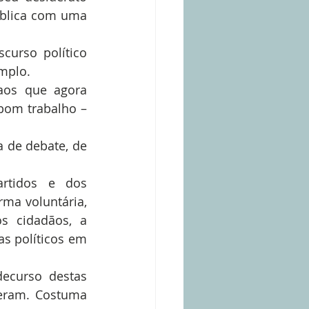
ública com uma 
urso político 
mplo.  
aos que agora 
bom trabalho – 
 de debate, de 
rtidos e dos 
ma voluntária, 
s cidadãos, a 
s políticos em 
ecurso destas 
ram. Costuma 