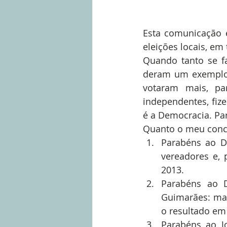
Esta comunicação é
eleições locais, em
Quando tanto se fa
deram um exemplo 
votaram mais, pa
independentes, fi
é a Democracia. Pa
Quanto o meu conce
Parabéns ao D
vereadores e, 
2013.  
Parabéns ao D
Guimarães: mai
o resultado em
Parabéns ao J