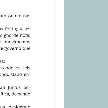
ram ontem nas 
os Portugueses 
igno de nota: 
m movimentos 
e governo que 
s: 
tendo os seis 
onquistado em 
ão Juntos por 
tica, deixando 
eu desiderato 