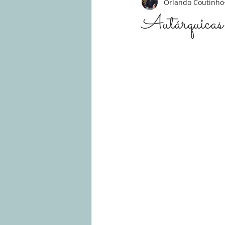
Orlando Coutinho
Autárquic