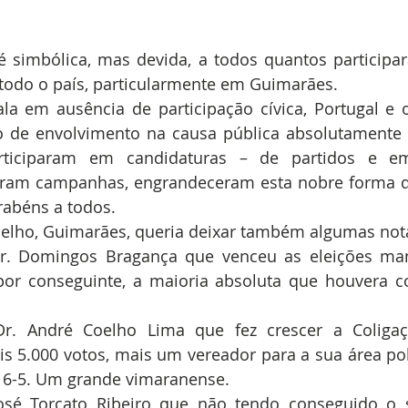
 simbólica, mas devida, a todos quantos participa
 todo o país, particularmente em Guimarães.
la em ausência de participação cívica, Portugal e 
de envolvimento na causa pública absolutamente d
rticiparam em candidaturas – de partidos e e
zeram campanhas, engrandeceram esta nobre forma d
rabéns a todos.
lho, Guimarães, queria deixar também algumas nota
r. Domingos Bragança que venceu as eleições man
por conseguinte, a maioria absoluta que houvera c
r. André Coelho Lima que fez crescer a Coligaç
s 5.000 votos, mais um vereador para a sua área polí
 6-5. Um grande vimaranense.  
osé Torcato Ribeiro que não tendo conseguido o s