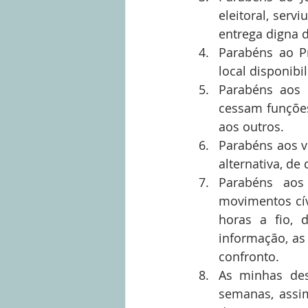
eleitoral, ser
entrega digna 
Parabéns ao Pr
local disponib
Parabéns aos S
cessam funções
aos outros.  
Parabéns aos v
alternativa, de 
Parabéns aos
movimentos cív
horas a fio, 
informação, as
confronto.  
As minhas des
semanas, assi