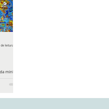
 de leitura
 da minha
aços e
tei.