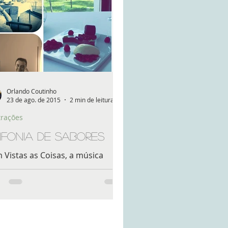
Orlando Coutinho
23 de ago. de 2015
2 min de leitura
trações
nfonia de sabores
 Vistas as Coisas, a música
bém pode degustar-se numa
titura de porcelana