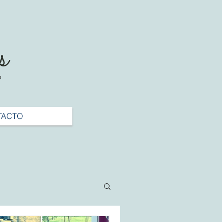
s
o
TACTO