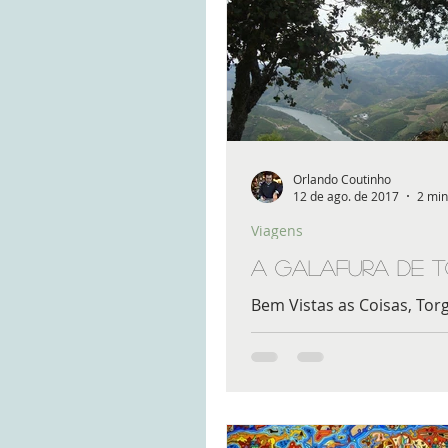
Orlando Coutinho
12 de ago. de 2017
2 min
Viagens
A Galafura de 
Bem Vistas as Coisas, Tor
alma em verso ou em pro