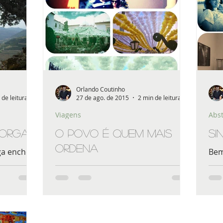
Orlando Coutinho
 de leitura
27 de ago. de 2015
2 min de leitura
Viagens
Abs
Torga
O Povo é quem mais
Si
ordena
ga enche a
Bem
sa.
tam
Bem Vistas as Coisas Campomaior
par
tem um povo ímpar que dá nome
às suas Festas; dali bem perto
ecoam as estrofes <<O Povo é
quem mais ordena>>