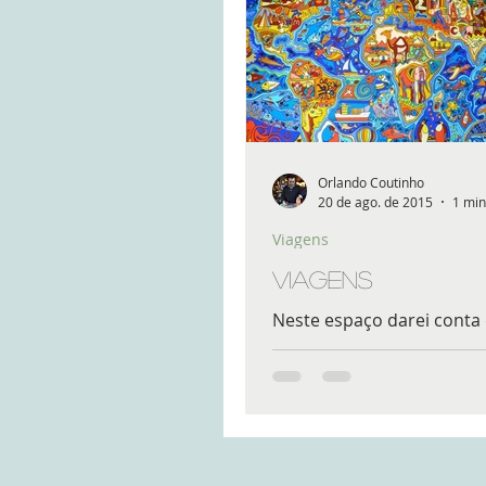
Orlando Coutinho
20 de ago. de 2015
1 min
Viagens
Viagens
Neste espaço darei conta
visão sobre viagens , esp
territórios que visito e visi