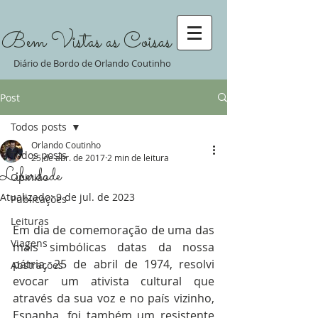
Bem Vistas as Coisas
Diário de Bordo de Orlando Coutinho
Post
Todos posts
Orlando Coutinho
Todos posts
25 de abr. de 2017
2 min de leitura
Liberdade
Opinião
Atualizado:
9 de jul. de 2023
Publicações
Leituras
Em dia de comemoração de uma das 
Viagens
mais simbólicas datas da nossa 
pátria, 25 de abril de 1974, resolvi 
Abstrações
evocar um ativista cultural que 
através da sua voz e no país vizinho, 
Espanha, foi também um resistente 