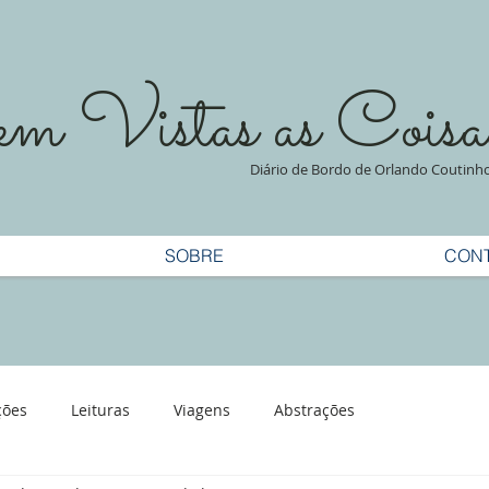
 Vistas as Coisa
Diário de Bordo de Orlando Coutinh
SOBRE
CON
ções
Leituras
Viagens
Abstrações