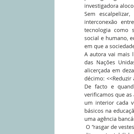
investigadora aloco
Sem escalpelizar,
interconexão entr
tecnologia como s
social e humano, ec
em que a sociedade 
A autora vai mais 
das Nações Unidas
alicerçada em deza
décimo: <<Reduzir a
De facto e quand
verificamos que as 
um interior cada v
básicos na educaçã
uma agência bancár
 O “rasgar de vestes” com os incêndios (incluídos nas grandes catástrofes a prevenir na 