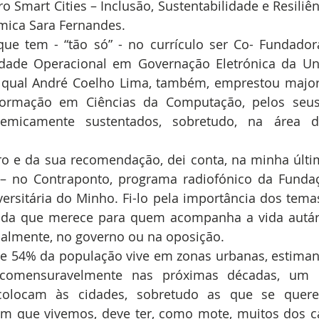
ro Smart Cities – Inclusão, Sustentabilidade e Resiliên
émica Sara Fernandes.
ue tem - “tão só” - no currículo ser Co- Fundadora
dade Operacional em Governação Eletrónica da Uni
qual André Coelho Lima, também, emprestou majoraç
ormação em Ciências da Computação, pelos seus 
demicamente sustentados, sobretudo, na área d
ivro e da sua recomendação, dei conta, na minha últ
 – no Contraponto, programa radiofónico da Fundaç
ersitária do Minho. Fi-lo pela importância dos temas 
dada que merece para quem acompanha a vida autárq
ocalmente, no governo ou na oposição.
 54% da população vive em zonas urbanas, estimand
comensuravelmente nas próximas décadas, um o
colocam às cidades, sobretudo as que se quere
em que vivemos, deve ter, como mote, muitos dos c