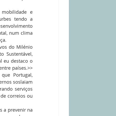
 mobilidade e 
urbes tendo a 
envolvimento 
tal, num clima 
ça.
vos do Milénio 
 Sustentável, 
l eu destaco o 
ntre países.>> 
ue Portugal, 
ernos soslaiam 
ando serviços 
e correios ou 