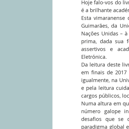
Hoje falo-vos do liv
é a brilhante acad
Esta vimaranense q
Guimarães, da Uni
Nações Unidas – à 
prima, dada sua f
assertivos e aca
Eletrónica.
Da leitura deste l
em finais de 2017
igualmente, na Univ
e pela leitura cui
cargos públicos, l
Numa altura em que
número galope in
desafios que se 
paradigma global 