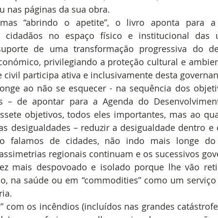
u nas páginas da sua obra.
 mas “abrindo o apetite”, o livro aponta para a
e cidadãos no espaço físico e institucional das 
uporte de uma transformação progressiva do des
onómico, privilegiando a proteção cultural e ambien
civil participa ativa e inclusivamente desta governan
longe ao não se esquecer - na sequência dos objeti
 – de apontar para a Agenda do Desenvolvimento
ssete objetivos, todos eles importantes, mas ao qua
s desigualdades – reduzir a desigualdade dentro e e
o falamos de cidades, não indo mais longe do q
assimetrias regionais continuam e os sucessivos gov
ez mais despovoado e isolado porque lhe vão retir
o, na saúde ou em “commodities” como um serviço d
ia.