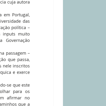
cia cuja autora 
 em Portugal, 
versidade das 
ão política – 
inputs muito 
a Governação 
ima passagem – 
ão que passa, 
nele inscritos 
uica e exerce 
o-se que este 
lhar para os 
m afirmar no 
aminhos que a 