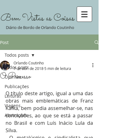
Bem Vistas as Coisas
Diário de Bordo de Orlando Coutinho
Post
Todos posts
Orlando Coutinho
Todos posts
7 de abr. de 2018
5 min de leitura
O Processo
Opinião
Publicações
O título deste artigo, igual a uma das 
Leituras
obras mais emblemáticas de Franz 
Viagens
Kafka, bem podia assemelhar-se, nas 
Abstrações
conclusões, ao que se está a passar 
no Brasil e com Luís Inácio Lula da 
Silva.
 O metalúrgico e sindicalista que 