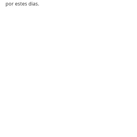
por estes dias.  
Bem Vistas as Coisas, Pereira “afirma-
se”, como humano, mais pela justiça 
do que pela lei. 
Leituras
Posts recentes
Ver tudo