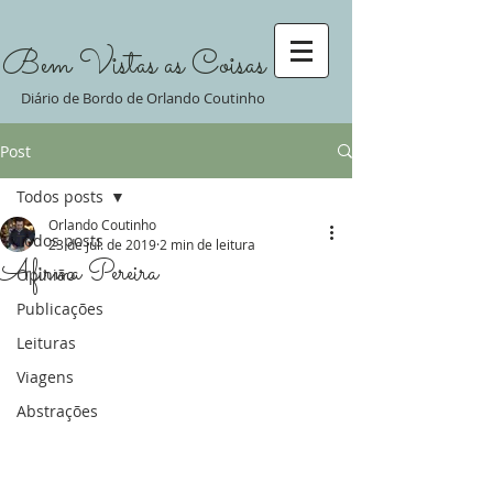
Bem Vistas as Coisas
Diário de Bordo de Orlando Coutinho
Post
Todos posts
Orlando Coutinho
Todos posts
23 de jul. de 2019
2 min de leitura
Afirma Pereira
Opinião
Publicações
Leituras
Viagens
Abstrações